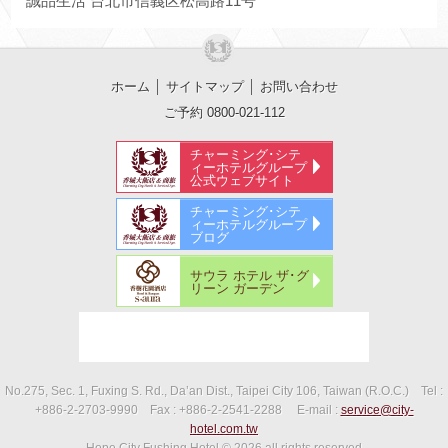
誠品生活 台北市信義区松高路11号
ホーム
│
サイトマップ
│
お問い合わせ
ご予約 0800-021-112
チャーミング･シテ
ィーホテルグループ
公式ウェブサイト
チャーミング･シテ
ィーホテルグループ
ブログ
サウラ ホテル ザ･グ
リーン ガーデン
No.275, Sec. 1, Fuxing S. Rd., Da’an Dist., Taipei City 106, Taiwan (R.O.C.)
Tel :
+886-2-2703-9990
Fax :
+886-2-2541-2288
E-mail :
service@city-
hotel.com.tw
Hope City Fushing Hotel
© 2026 all rights reserved