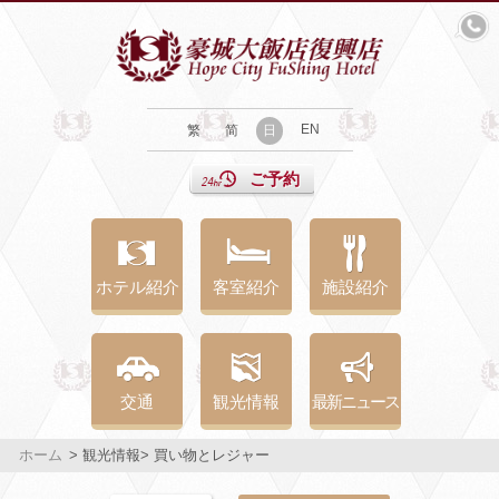
EN
繁
简
日
ご予約
ホテル紹介
客室紹介
施設紹介
交通
観光情報
最新ニュース
ホーム
> 観光情報> 買い物とレジャー